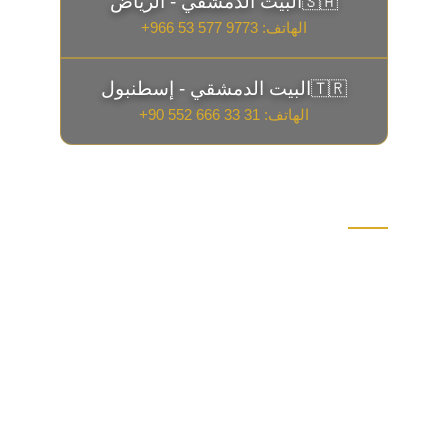
البيت الدمشقي - الرياض
🇸🇦
الهاتف:
+966 53 577 9773
البيت الدمشقي - إسطنبول
🇹🇷
الهاتف:
+90 552 666 33 31
مطعم البيت الدمشقي
يؤمن الشيف ابوعمر ان المذاق الدمشقي ليس
مجرد نكهة بل هو سر وحكاية تحمل في طياتها
ذكريات البيوت الدمشقية القديمة و عطر الياسمين
الذي لا يغيب عن الذاكرة ومن قلب الشام الى جميع
أنحاء العالم تم نقل اول بيت دمشقي من خلال مهند
البغدادي الملقب بالشيف ابوعمر الدمشقي حول